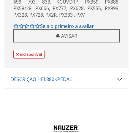
699, 703, 833, KGUVD1P, PX359, PX888,
PX58/28, PX666, PX777, PX628, PX555, PX999,
PX328, PX728, PX2R, PX333 , PXV
Seja o primeiro a avaliar
AVISAR
indisponível
DESCRIÇÃO HEL880KPEDAL