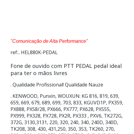
"Comunicação de Alta Performance"
ref:.. HEL880K-PEDAL
Fone de ouvido com PTT PEDAL pedal ideal
para ter o mãos livres
. Qualidade Profissional! Qualidade Nauze
. KENWOOD, Punxín, WOUXUN: KG 816, 819, 639,
659, 669, 679, 689, 699, 703, 833, KGUVD1P, PX359,
PX888, PX58/28, PX666, PX777, PX628, PX555,
PX999, PX328, PX728, PX2R, PX333 , PXV6, TK272G,
372G, 3130,3131, 220, 320, 240, 340, 240D, 340D,
TK208, 308, 430, 431,250, 350, 353, TK260, 270,