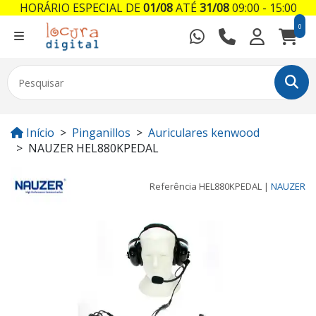
HORÁRIO ESPECIAL DE
01/08
ATÉ
31/08
09:00 - 15:00
0
Início
Pinganillos
Auriculares kenwood
NAUZER HEL880KPEDAL
Referência
HEL880KPEDAL
|
NAUZER