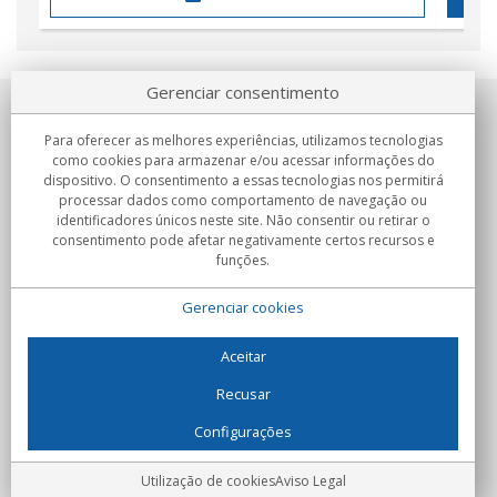
Gerenciar consentimento
Sobre nosotros
Para oferecer as melhores experiências, utilizamos tecnologias
como cookies para armazenar e/ou acessar informações do
Compromissos
dispositivo. O consentimento a essas tecnologias nos permitirá
processar dados como comportamento de navegação ou
identificadores únicos neste site. Não consentir ou retirar o
Compras
consentimento pode afetar negativamente certos recursos e
funções.
Colectivos
Gerenciar cookies
Parceiros
Informação
Aceitar
Recusar
Configurações
C/Flassaders, 13, Nave 6, 08130 Santa Perpètua de Mogoda
(Barcelona) - Espanha
Locura Digital - Todos os direitos reservados
Aviso Legal
Utilização de cookies
Aviso Legal