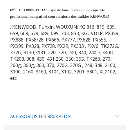
ref:..
HEL880K-PEDAL
Tipo de fone de ouvido do capacete
profissional compatível com a maioria dos walkies KENWOOD
. KENWOOD, Punxín, WOUXUN: KG 816, 819, 639,
659, 669, 679, 689, 699, 703, 833, KGUVD1P, PX359,
PX888, PX58/28, PX666, PX777, PX628, PX555,
PX999, PX328, PX728, PX2R, PX333 , PXV6, TK272G,
372G, 3130,3131, 220, 320, 240, 340, 240D, 340D,
TK208, 308, 430, 431,250, 350, 353, TK260, 270,
260g, 360g, 360, 370, 270G, 370G , 248, 348, 2100,
3100, 2160, 3160, 3101, 3102, 3201, 3301, XL2102,
etc
ACESSÓRIOS HEL880KPEDAL