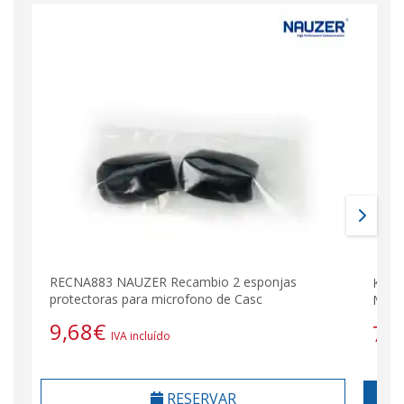
RECNA883 NAUZER Recambio 2 esponjas
KENW
protectoras para microfono de Casc
Mhz 
9,68
€
79
IVA incluído
RESERVAR