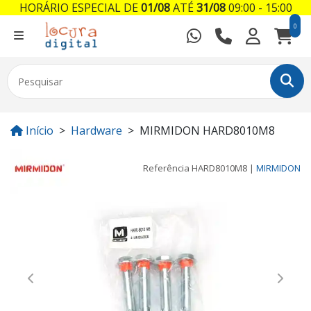
HORÁRIO ESPECIAL DE
01/08
ATÉ
31/08
09:00 - 15:00
0
Início
Hardware
MIRMIDON HARD8010M8
Referência
HARD8010M8
|
MIRMIDON
Previous
Next