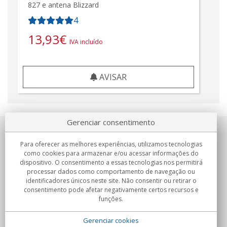
827 e antena Blizzard
4
13,93
€
IVA incluído
AVISAR
Gerenciar consentimento
Sobre nosotros
Para oferecer as melhores experiências, utilizamos tecnologias
como cookies para armazenar e/ou acessar informações do
Compromissos
dispositivo. O consentimento a essas tecnologias nos permitirá
processar dados como comportamento de navegação ou
identificadores únicos neste site. Não consentir ou retirar o
Compras
consentimento pode afetar negativamente certos recursos e
funções.
Colectivos
Gerenciar cookies
Parceiros