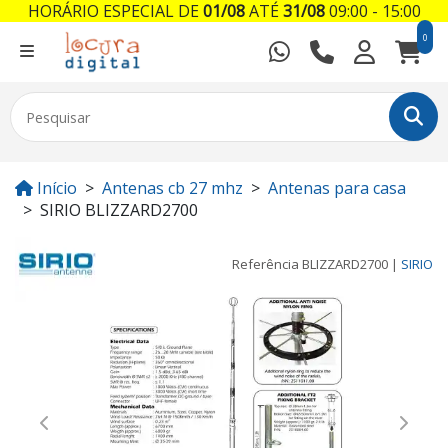
HORÁRIO ESPECIAL DE
01/08
ATÉ
31/08
09:00 - 15:00
0
Início
Antenas cb 27 mhz
Antenas para casa
SIRIO BLIZZARD2700
Referência
BLIZZARD2700
|
SIRIO
Previous
Next