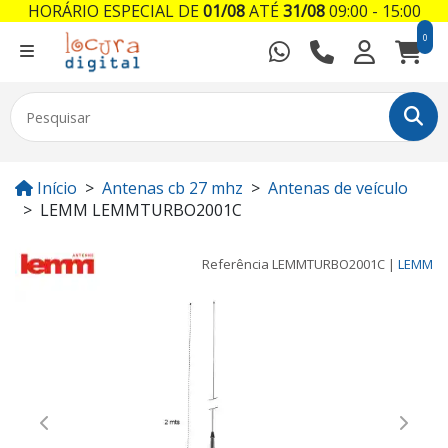
HORÁRIO ESPECIAL DE
01/08
ATÉ
31/08
09:00 - 15:00
0
Início
Antenas cb 27 mhz
Antenas de veículo
LEMM LEMMTURBO2001C
Referência
LEMMTURBO2001C
|
LEMM
Previous
Next