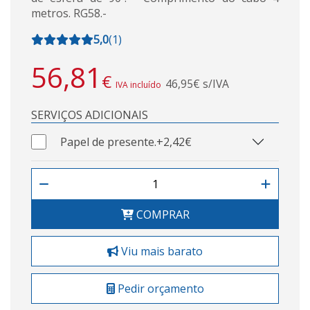
metros. RG58.-
5,0
(
1
)
56,81
€
46,95€ s/IVA
IVA incluído
SERVIÇOS ADICIONAIS
Papel de presente.
+2,42€
COMPRAR
Viu mais barato
Pedir orçamento