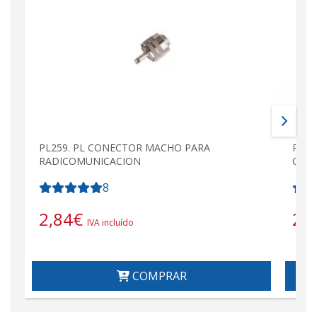
PL259. PL CONECTOR MACHO PARA
PL25
RADICOMUNICACION
Corp
8
2,84
€
2,
IVA incluído
COMPRAR