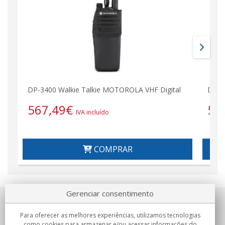
DP-3400 Walkie Talkie MOTOROLA VHF Digital
DP-3
567,49
€
56
IVA incluído
COMPRAR
Gerenciar consentimento
Sobre nosotros
Para oferecer as melhores experiências, utilizamos tecnologias
como cookies para armazenar e/ou acessar informações do