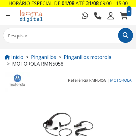
HORÁRIO ESPECIAL DE
01/08
ATÉ
31/08
09:00 - 15:00
0
Início
Pinganillos
Pinganillos motorola
MOTOROLA RMN5058
Referência
RMN5058
|
MOTOROLA