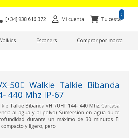
0
[+34]
938 616 372
Mi cuenta
Tu cesta
Walkies
Escaners
Comprar por marca
X-50E Walkie Talkie Bibanda
- 440 Mhz IP-67
kie Talkie Bibanda VHF/UHF 144- 440 Mhz. Carcasa
encia al agua y al polvo) Sumersión en agua dulce
rofundidad durante un máximo de 30 minutos El
compacto y ligero, pero