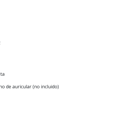
z
eta
o de auricular (no incluido)