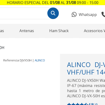
HORARIO ESPECIAL DEL
01/08
AL
31/08
09:00 - 15:00
Whatsapp
as
Antenas
Ham Shack
Accesorios 
50H
Referencia
DJVX50H
|
ALINCO
ALINCO DJ-V
VHF/UHF 144
ALINCO DJ-VX50H Wal
IP-67 (máxima resist
hasta 1 metro de p
ALINCO DJ-VX-50H es 
4,8
(
4
)