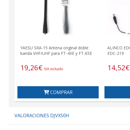
YAESU SRA-15 Antena original doble
ALINCO EDC
banda VHF/UHF para FT-4XE y FT-65E
EDC-219
19,26
€
14,52
€
IVA incluido
COMPRAR
VALORACIONES DJVX50H