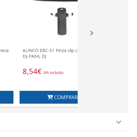
COMET SMA2
mesa
ALINCO EBC-51 Pinza clip cinturón para
bibanda 14
DJ-PAX4, DJ
HEMBRA
8,54
€
23,74
IVA incluido
COMPRAR