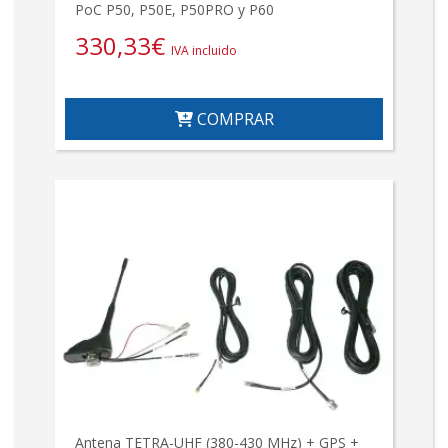
PoC P50, P50E, P50PRO y P60
330,33
€
IVA incluido
COMPRAR
Antena TETRA-UHF (380-430 MHz) + GPS +