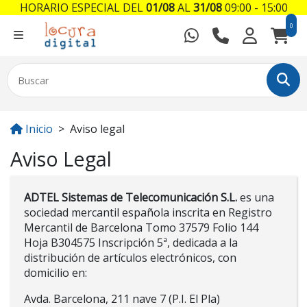
HORARIO ESPECIAL DEL
01/08
AL
31/08
09:00 - 15:00
0
Inicio
Aviso legal
Aviso Legal
ADTEL Sistemas de Telecomunicación S.L.
es una
sociedad mercantil española inscrita en Registro
Mercantil de Barcelona Tomo 37579 Folio 144
Hoja B304575 Inscripción 5ª, dedicada a la
distribución de artículos electrónicos, con
domicilio en:
Avda. Barcelona, 211 nave 7 (P.I. El Pla)