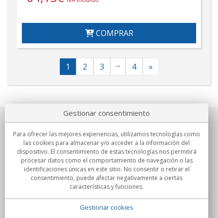
COMPRAR
...
1
2
3
4
»
Gestionar consentimiento
Sobre nosotros
Para ofrecer las mejores experiencias, utilizamos tecnologías como
las cookies para almacenar y/o acceder a la información del
Compromisos
dispositivo. El consentimiento de estas tecnologías nos permitirá
procesar datos como el comportamiento de navegación o las
identificaciones únicas en este sitio. No consentir o retirar el
Compras
consentimiento, puede afectar negativamente a ciertas
características y funciones.
Colectivos
Gestionar cookies
Partners