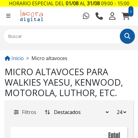
HORARIO ESPECIAL DEL
01/08
AL
31/08
09:00 - 15:00
0
Inicio
Micro altavoces
MICRO ALTAVOCES PARA
WALKIES YAESU, KENWOOD,
MOTOROLA, LUTHOR, ETC.
Filtros