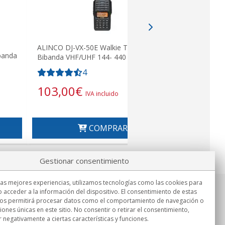
ALINCO DJ-VX-50E Walkie Talkie
banda
Bibanda VHF/UHF 144- 440 Mhz IP-67
4
103,00
€
IVA incluido
COMPRAR
Gestionar consentimiento
las mejores experiencias, utilizamos tecnologías como las cookies para
 acceder a la información del dispositivo. El consentimiento de estas
Información
nos permitirá procesar datos como el comportamiento de navegación o
Lu.-Vi. 9:00h - 15:00h.
ciones únicas en este sitio. No consentir o retirar el consentimiento,
Entrega en
 negativamente a ciertas características y funciones.