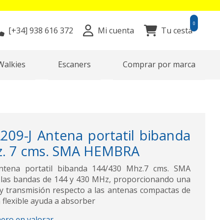
0
[+34]
938 616 372
Mi cuenta
Tu cesta
Walkies
Escaners
Comprar por marca
9-J Antena portatil bibanda
z. 7 cms. SMA HEMBRA
tena portatil bibanda 144/430 Mhz.7 cms. SMA
las bandas de 144 y 430 MHz, proporcionando una
y transmisión respecto a las antenas compactas de
n flexible ayuda a absorber
mero en valorar