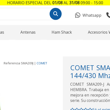
HORARIO ESPECIAL DEL
01/08
AL
31/08
09:00 - 15:00
Whatsapp
as
Antenas
Ham Shack
Accesorios 
Referencia
SMA209J
|
COMET
COMET SMA20
144/430 Mh
COMET SMA209-J An
HEMBRA. Trabaja en 
mejora en recepción 
serie. Su construcció
Sé el pri