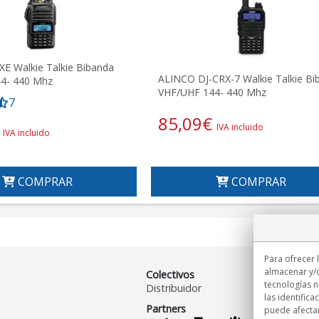
E Walkie Talkie Bibanda
ALINCO DJ-CRX-7 Walkie Talkie Bi
4- 440 Mhz
VHF/UHF 144- 440 Mhz
7
85,09
€
IVA incluido
IVA incluido
COMPRAR
COMPRAR
Para ofrecer 
almacenar y/o
Colectivos
tecnologías 
Distribuidor
las identifica
Partners
puede afectar