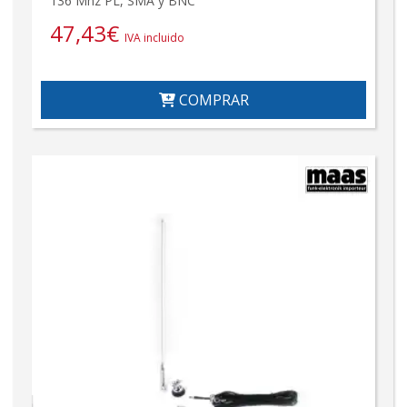
136 Mhz PL, SMA y BNC
47,43
€
IVA incluido
COMPRAR