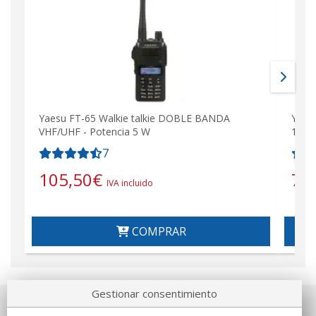
Yaesu FT-65 Walkie talkie DOBLE BANDA
YAES
VHF/UHF - Potencia 5 W
144-
7
105,50
€
79
IVA incluido
COMPRAR
Gestionar consentimiento