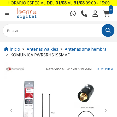
HORARIO ESPECIAL DEL
01/08
AL
31/08
09:00 - 15:00
0
Inicio
Antenas walkies
Antenas sma hembra
KOMUNICA PWRSRH519SMAF
Referencia
PWRSRH519SMAF
|
KOMUNICA
Previous
Next