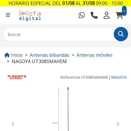
HORARIO ESPECIAL DEL
01/08
AL
31/08
09:00 - 15:00
0
Inicio
Antenas bibandas
Antenas móviles
NAGOYA UT308SMAHEM
Referencia
UT308SMAHEM
|
NAGOYA
Previous
Next