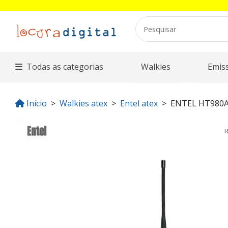
Todas as categorias
Walkies
Emis
Início
Walkies atex
Entel atex
ENTEL HT980
R