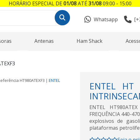
HORÁRIO ESPECIAL DE
01/08
ATÉ
31/08
09:00 - 15:00
Whatsapp
[+
soras
Antenas
Ham Shack
Acess
ATEXF3
eferência
HT980ATEXF3
|
ENTEL
ENTEL HT 
INTRINSECA
ENTEL HT980ATEX
FREQUÊNCIA 440-470 
explosivos de gaso
plataformas petrolífe
Seja o pr