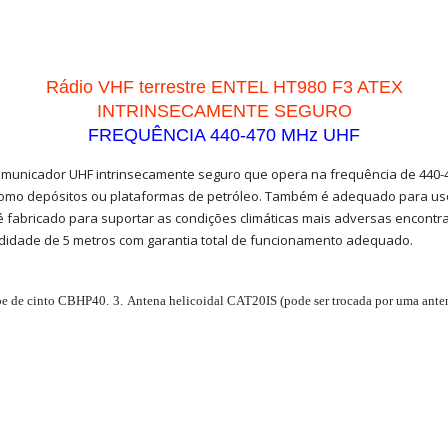
Rádio VHF terrestre ENTEL HT980 F3 ATEX
INTRINSECAMENTE SEGURO
FREQUÊNCIA 440-470 MHz UHF
omunicador UHF intrinsecamente seguro que opera na frequência de 440-4
como depósitos ou plataformas de petróleo. Também é adequado para uso 
é fabricado para suportar as condições climáticas mais adversas encont
didade de 5 metros com garantia total de funcionamento adequado.
pe de cinto CBHP40.
3.
Antena helicoidal CAT20IS (pode ser trocada por uma an