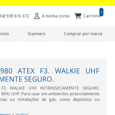
0
34]
938 616 372
A minha conta
Carrinho
orios
Scanners
Comprar por marca
980 ATEX F3. WALKIE UHF
MENTE SEGURO.
 F3. WALKIE UHF INTRINSECAMENTE SEGURO.
MHz UHF. Para usar em ambientes potencialmente
linas ou instalações de gás, como depòsitos ou
imeiro a avaliar