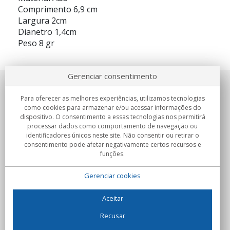
Comprimento 6,9 cm
Largura 2cm
Dianetro 1,4cm
Peso 8 gr
Gerenciar consentimento
Sobre nosotros
Para oferecer as melhores experiências, utilizamos tecnologias
como cookies para armazenar e/ou acessar informações do
Compromissos
dispositivo. O consentimento a essas tecnologias nos permitirá
processar dados como comportamento de navegação ou
identificadores únicos neste site. Não consentir ou retirar o
Compras
consentimento pode afetar negativamente certos recursos e
funções.
Colectivos
Gerenciar cookies
Parceiros
Informação
Aceitar
Recusar