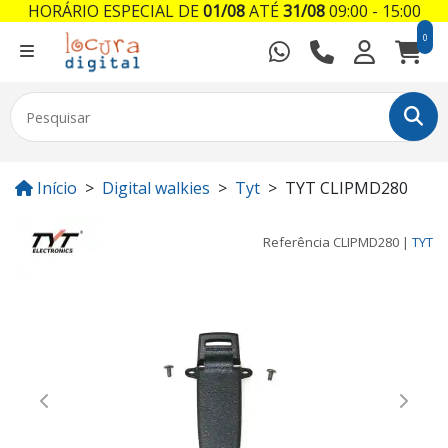
HORÁRIO ESPECIAL DE
01/08
ATÉ
31/08
09:00 - 15:00
0
Início
Digital walkies
Tyt
TYT CLIPMD280
Referência
CLIPMD280
|
TYT
Previous
Next