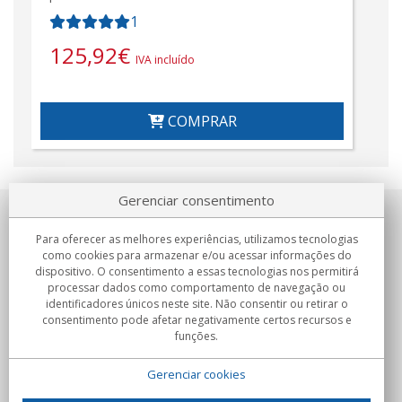
1
125,92
€
IVA incluído
COMPRAR
Gerenciar consentimento
Sobre nosotros
Para oferecer as melhores experiências, utilizamos tecnologias
como cookies para armazenar e/ou acessar informações do
Compromissos
dispositivo. O consentimento a essas tecnologias nos permitirá
processar dados como comportamento de navegação ou
identificadores únicos neste site. Não consentir ou retirar o
Compras
consentimento pode afetar negativamente certos recursos e
funções.
Colectivos
Gerenciar cookies
Parceiros