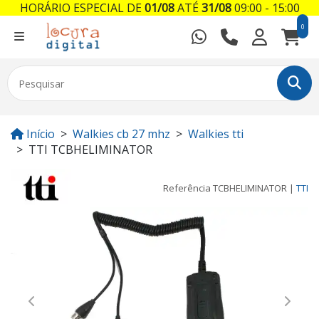
HORÁRIO ESPECIAL DE
01/08
ATÉ
31/08
09:00 - 15:00
0
Início
Walkies cb 27 mhz
Walkies tti
TTI TCBHELIMINATOR
Referência
TCBHELIMINATOR
|
TTI
Previous
Next