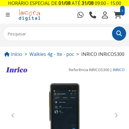
HORÁRIO ESPECIAL DE
01/08
ATÉ
31/08
09:00 - 15:00
0
Início
Walkies 4g - lte - poc
INRICO INRICOS300
Referência
INRICOS300
|
INRICO
Previous
Next