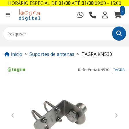
HORÁRIO ESPECIAL DE
01/08
ATÉ
31/08
09:00 - 15:00
0
Início
Suportes de antenas
TAGRA KN530
Referência
KN530
|
TAGRA
Previous
Next