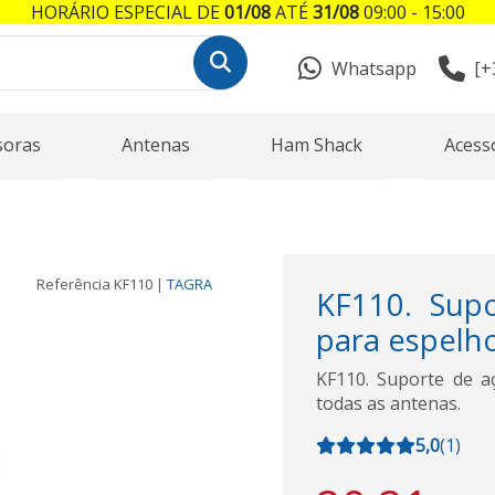
HORÁRIO ESPECIAL DE
01/08
ATÉ
31/08
09:00 - 15:00
Whatsapp
[+
soras
Antenas
Ham Shack
Acess
Referência
KF110
|
TAGRA
KF110. Supo
para espelho
KF110. Suporte de aç
todas as antenas.
5,0
(
1
)