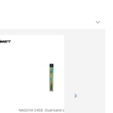
NAGOYA S45
NAGOYA S45B. Dual-band antena 140-
150 / 430-