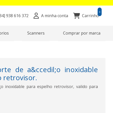
0
34]
938 616 372
A minha conta
Carrinho
orios
Scanners
Comprar por marca
rte de a&ccedil;o inoxidable
 retrovisor.
o inoxidable para espelho retrovisor, valido para