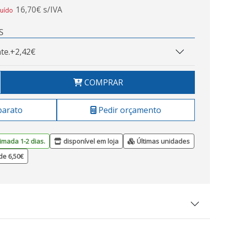
16,70€ s/IVA
luído
S
te.
+2,42€
COMPRAR
barato
Pedir orçamento
imada 1-2 dias.
disponível em loja
Últimas unidades
de 6,50€