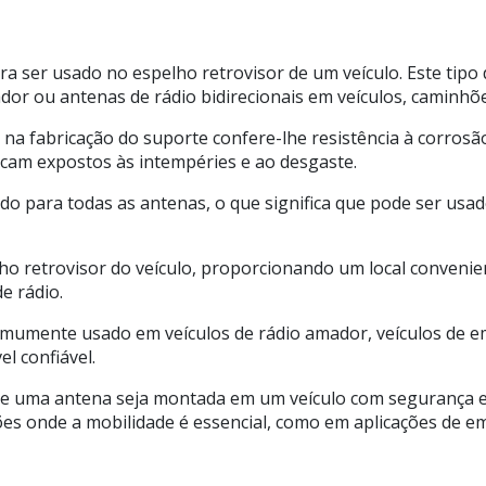
ara ser usado no espelho retrovisor de um veículo. Este ti
or ou antenas de rádio bidirecionais em veículos, caminhõ
el na fabricação do suporte confere-lhe resistência à corrosã
icam expostos às intempéries e ao desgaste.
do para todas as antenas, o que significa que pode ser usa
lho retrovisor do veículo, proporcionando um local conven
e rádio.
comumente usado em veículos de rádio amador, veículos de e
l confiável.
e uma antena seja montada em um veículo com segurança e e
ões onde a mobilidade é essencial, como em aplicações de 