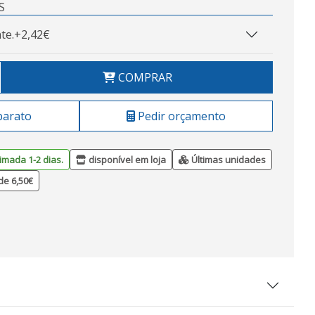
S
te.
+2,42€
COMPRAR
barato
Pedir orçamento
imada 1-2 dias.
disponível em loja
Últimas unidades
de 6,50€