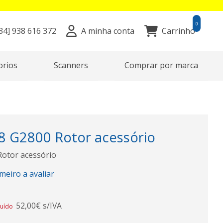
0
34]
938 616 372
A minha conta
Carrinho
orios
Scanners
Comprar por marca
 G2800 Rotor acessório
otor acessório
imeiro a avaliar
52,00€ s/IVA
luído