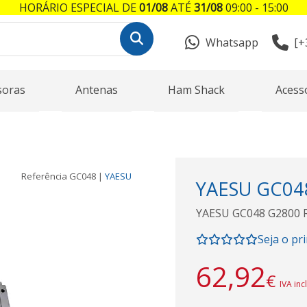
HORÁRIO ESPECIAL DE
01/08
ATÉ
31/08
09:00 - 15:00
Whatsapp
[+
soras
Antenas
Ham Shack
Acess
Referência
GC048
|
YAESU
YAESU GC048
YAESU GC048 G2800 R
Seja o pr
62,92
€
IVA inc