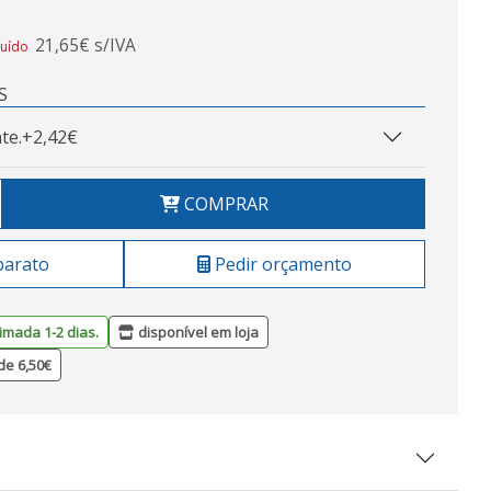
21,65€ s/IVA
luído
S
te.
+2,42€
COMPRAR
barato
Pedir orçamento
imada 1-2 dias.
disponível em loja
de 6,50€