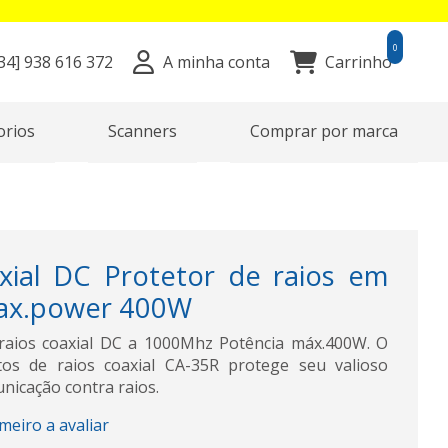
0
34]
938 616 372
A minha conta
Carrinho
orios
Scanners
Comprar por marca
ial DC Protetor de raios em
ax.power 400W
raios coaxial DC a 1000Mhz Potência máx.400W. O
tos de raios coaxial CA-35R protege seu valioso
icação contra raios.
imeiro a avaliar