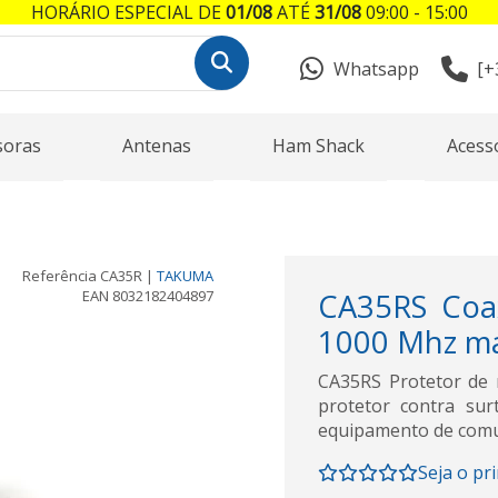
HORÁRIO ESPECIAL DE
01/08
ATÉ
31/08
09:00 - 15:00
Whatsapp
[+
soras
Antenas
Ham Shack
Acess
Referência
CA35R
|
TAKUMA
EAN
8032182404897
CA35RS Coax
1000 Mhz m
CA35RS Protetor de 
protetor contra sur
equipamento de comun
Seja o pr