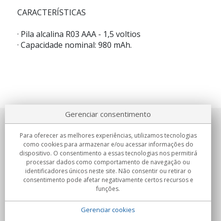
CARACTERÍSTICAS
·
Pila alcalina R03 AAA - 1,5 voltios
·
Capacidade nominal: 980 mAh.
Gerenciar consentimento
Sobre nosotros
Para oferecer as melhores experiências, utilizamos tecnologias
como cookies para armazenar e/ou acessar informações do
Compromissos
dispositivo. O consentimento a essas tecnologias nos permitirá
processar dados como comportamento de navegação ou
identificadores únicos neste site. Não consentir ou retirar o
Compras
consentimento pode afetar negativamente certos recursos e
funções.
Colectivos
Gerenciar cookies
Parceiros