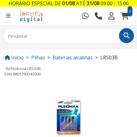
HORÁRIO ESPECIAL DE
01/08
ATÉ
31/08
09:00 - 15:00
0
Início
Pilhas
Baterias alcalinas
LRS03B
Referência
LRS03B
EAN
8801790343009