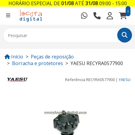
HORÁRIO ESPECIAL DE
01/08
ATÉ
31/08
09:00 - 15:00
0
Início
Peças de reposição
Borracha e protetores
YAESU RECYRA0577900
Referência
RECYRA0577900
|
YAESU