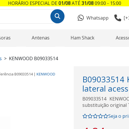
HORÁRIO ESPECIAL DE
01/08
ATÉ
31/08
09:00 - 15:00
Whatsapp
[+
soras
Antenas
Ham Shack
Acess
s
KENWOOD B09033514
ferência
B09033514
|
KENWOOD
B09033514 
lateral acess
B09033514 KENWOOD
substituição original
Seja o pr