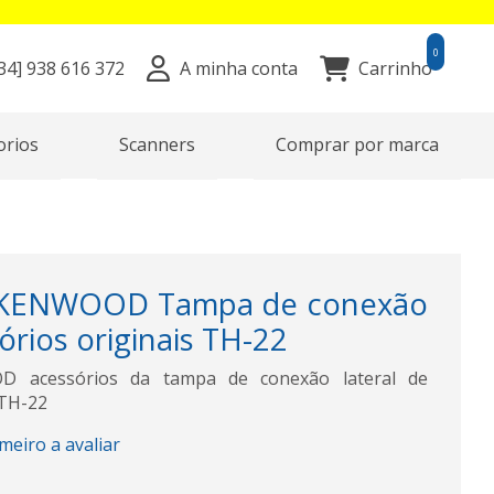
0
34]
938 616 372
A minha conta
Carrinho
orios
Scanners
Comprar por marca
KENWOOD Tampa de conexão
órios originais TH-22
 acessórios da tampa de conexão lateral de
 TH-22
imeiro a avaliar