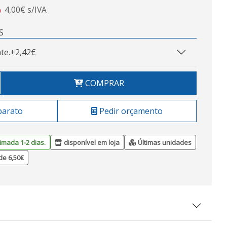
4,00€ s/IVA
o
S
te.
+2,42€
COMPRAR
barato
Pedir orçamento
imada 1-2 dias.
disponível em loja
Últimas unidades
de 6,50€