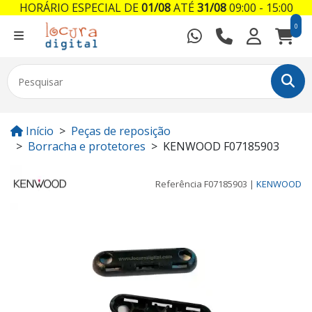
HORÁRIO ESPECIAL DE
01/08
ATÉ
31/08
09:00 - 15:00
0
Início
Peças de reposição
Borracha e protetores
KENWOOD F07185903
Referência
F07185903
|
KENWOOD