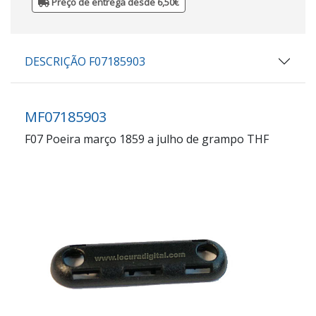
Preço de entrega desde 6,50€
DESCRIÇÃO F07185903
MF07185903
F07 Poeira março 1859 a julho de grampo THF