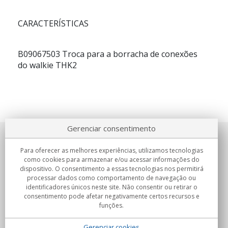
CARACTERÍSTICAS
B09067503
Troca para a borracha de conexões
do walkie THK2
Gerenciar consentimento
Sobre nosotros
Para oferecer as melhores experiências, utilizamos tecnologias
como cookies para armazenar e/ou acessar informações do
Compromissos
dispositivo. O consentimento a essas tecnologias nos permitirá
processar dados como comportamento de navegação ou
identificadores únicos neste site. Não consentir ou retirar o
Compras
consentimento pode afetar negativamente certos recursos e
funções.
Colectivos
Gerenciar cookies