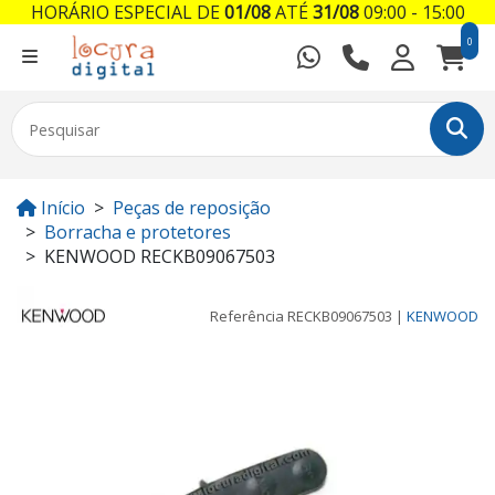
HORÁRIO ESPECIAL DE
01/08
ATÉ
31/08
09:00 - 15:00
0
Início
Peças de reposição
Borracha e protetores
KENWOOD RECKB09067503
Referência
RECKB09067503
|
KENWOOD