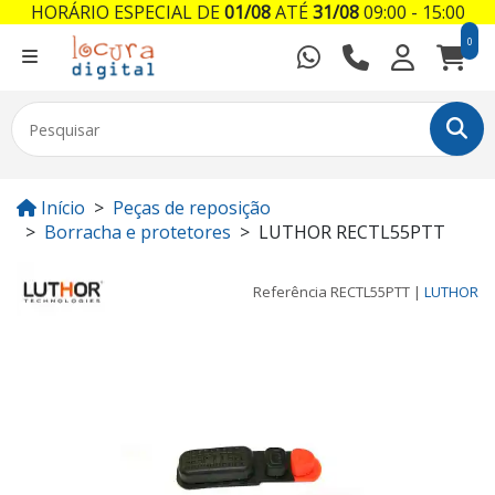
HORÁRIO ESPECIAL DE
01/08
ATÉ
31/08
09:00 - 15:00
0
Início
Peças de reposição
Borracha e protetores
LUTHOR RECTL55PTT
Referência
RECTL55PTT
|
LUTHOR