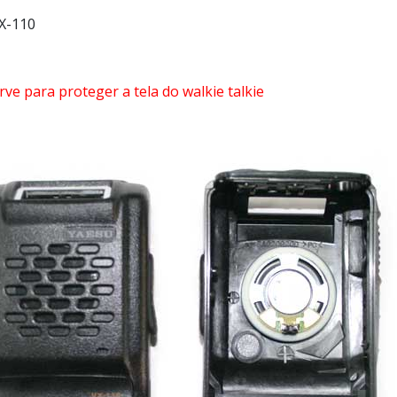
X-110
rve para proteger a tela do walkie talkie