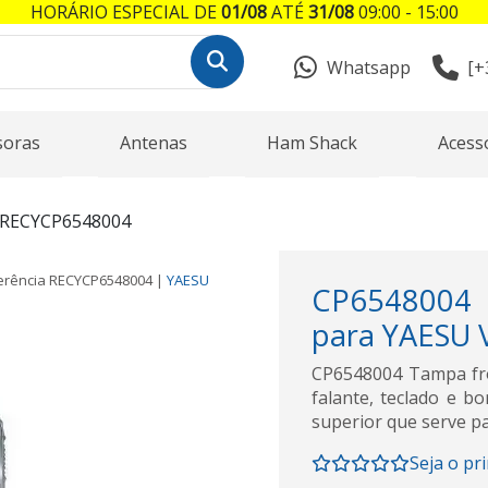
HORÁRIO ESPECIAL DE
01/08
ATÉ
31/08
09:00 - 15:00
Whatsapp
[+
soras
Antenas
Ham Shack
Acess
 RECYCP6548004
erência
RECYCP6548004
|
YAESU
CP6548004 
para YAESU 
CP6548004 Tampa fron
falante, teclado e b
superior que serve pa
Seja o pr