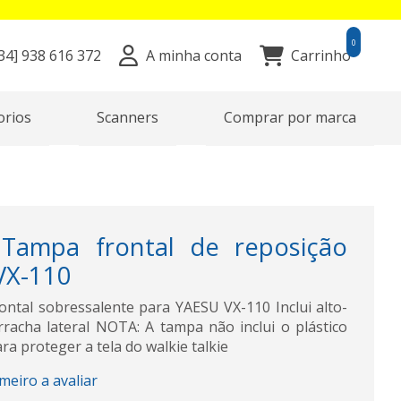
0
34]
938 616 372
A minha conta
Carrinho
orios
Scanners
Comprar por marca
Tampa frontal de reposição
VX-110
tal sobressalente para YAESU VX-110 Inclui alto-
orracha lateral NOTA: A tampa não inclui o plástico
ra proteger a tela do walkie talkie
imeiro a avaliar