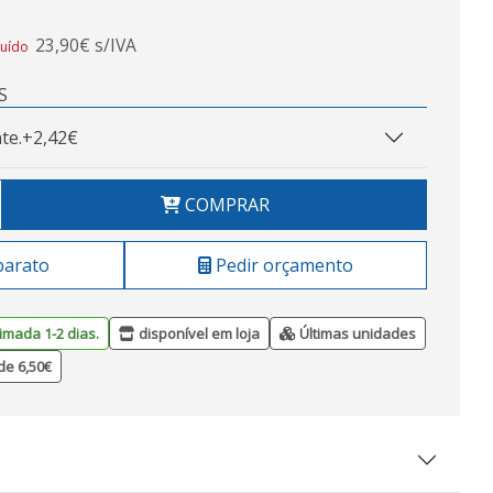
23,90€ s/IVA
luído
S
te.
+2,42€
COMPRAR
barato
Pedir orçamento
imada 1-2 dias.
disponível em loja
Últimas unidades
de 6,50€