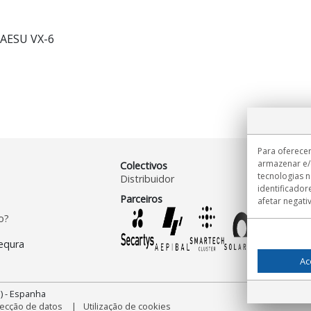
YAESU VX-6
Para oferecer
armazenar e/
Colectivos
tecnologias 
Distribuidor
identificador
Parceiros
afetar negati
o?
Ac
) - Espanha
ecção de datos
Utilização de cookies