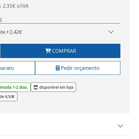
2,35€ s/IVA
o
S
te.
+2,42€
COMPRAR
barato
Pedir orçamento
imada 1-2 dias.
disponível em loja
de 6,50€