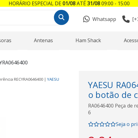
HORÁRIO ESPECIAL DE
01/08
ATÉ
31/08
09:00 - 15:00
Whatsapp
[+
soras
Antenas
Ham Shack
Acess
YRA0646400
erência
RECYRA0646400
|
YAESU
YAESU RA064
o botão de c
RA0646400 Peça de re
6
Seja o pr