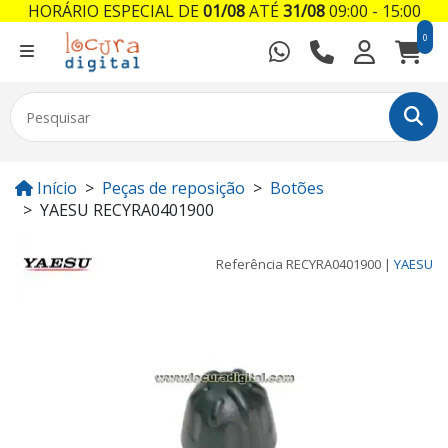
HORÁRIO ESPECIAL DE
01/08
ATÉ
31/08
09:00 - 15:00
0
Início
Peças de reposição
Botões
YAESU RECYRA0401900
Referência
RECYRA0401900
|
YAESU