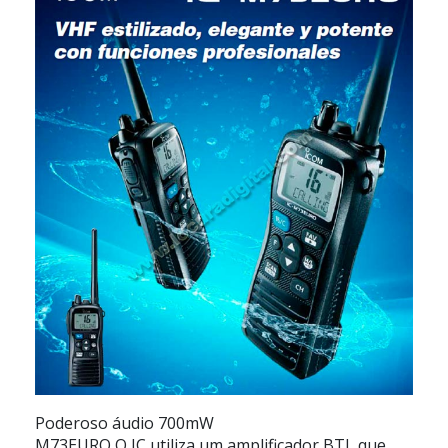
Poderoso áudio 700mW
M73EURO O IC utiliza um amplificador BTL que