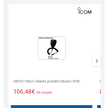
HM167 Micro falante portátil robusto IPX8
Fala
106,48
€
84
IVA incluído