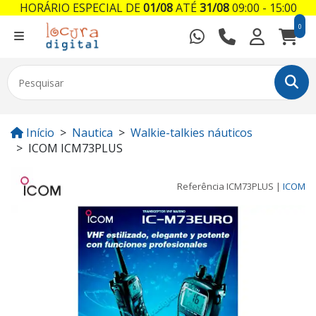
HORÁRIO ESPECIAL DE
01/08
ATÉ
31/08
09:00 - 15:00
0
Início
Nautica
Walkie-talkies náuticos
ICOM ICM73PLUS
Referência
ICM73PLUS
|
ICOM