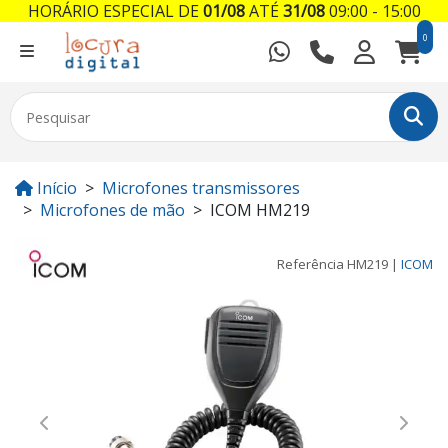
HORÁRIO ESPECIAL DE
01/08
ATÉ
31/08
09:00 - 15:00
0
Início
Microfones transmissores
Microfones de mão
ICOM HM219
Referência
HM219
|
ICOM
Previous
Next