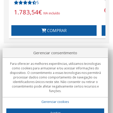
5
6.
1.783,54
€
IVA incluído
COMPRAR
Gerenciar consentimento
Sobre nosotros
Para oferecer as melhores experiências, utilizamos tecnologias
como cookies para armazenar e/ou acessar informações do
Compromissos
dispositivo. O consentimento a essas tecnologias nos permitirá
processar dados como comportamento de navegação ou
identificadores únicos neste site. Não consentir ou retirar o
Compras
consentimento pode afetar negativamente certos recursos e
funções.
Colectivos
Gerenciar cookies
Parceiros
Informação
Aceitar