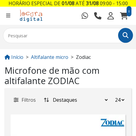
HORÁRIO ESPECIAL DE
01/08
ATÉ
31/08
09:00 - 15:00
0
Início
Altifalante micro
Zodiac
Microfone de mão com
altifalante ZODIAC
Filtros