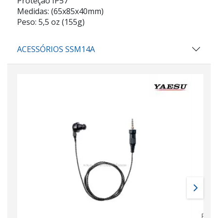
Proteção IP57
Medidas: (65x85x40mm)
Peso: 5,5 oz (155g)
ACESSÓRIOS SSM14A
PADR