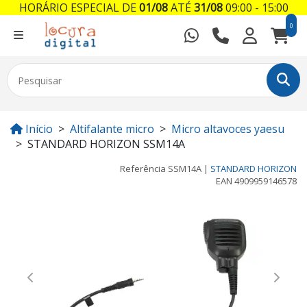
HORÁRIO ESPECIAL DE
01/08
ATÉ
31/08
09:00 - 15:00
0
Início
Altifalante micro
Micro altavoces yaesu
STANDARD HORIZON SSM14A
Referência
SSM14A
|
STANDARD HORIZON
EAN
4909959146578
Previous
Next