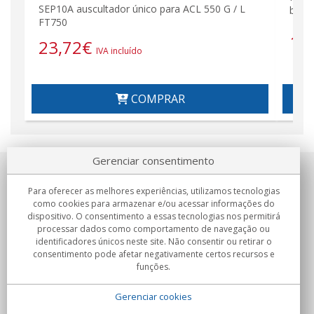
SEP10A auscultador único para ACL 550 G / L
band
FT750
14
23,72
€
IVA incluído
COMPRAR
Gerenciar consentimento
Sobre nosotros
Para oferecer as melhores experiências, utilizamos tecnologias
como cookies para armazenar e/ou acessar informações do
Compromissos
dispositivo. O consentimento a essas tecnologias nos permitirá
processar dados como comportamento de navegação ou
identificadores únicos neste site. Não consentir ou retirar o
Compras
consentimento pode afetar negativamente certos recursos e
funções.
Colectivos
Gerenciar cookies
Parceiros