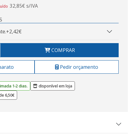
32,85€ s/IVA
luído
S
te.
+2,42€
COMPRAR
barato
Pedir orçamento
imada 1-2 dias.
disponível em loja
de 6,50€