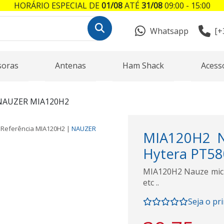
HORÁRIO ESPECIAL DE
01/08
ATÉ
31/08
09:00 - 15:00
Whatsapp
[+
soras
Antenas
Ham Shack
Acess
NAUZER MIA120H2
Referência
MIA120H2
|
NAUZER
MIA120H2 N
Hytera PT580
MIA120H2 Nauze micr
etc ..
Seja o pr