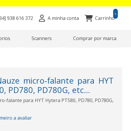
0
34]
938 616 372
A minha conta
Carrinho
orios
Scanners
Comprar por marca
auze micro-falante para HYT
, PD780, PD780G, etc...
o-falante para HYT Hytera PT580, PD780, PD780G,
imeiro a avaliar