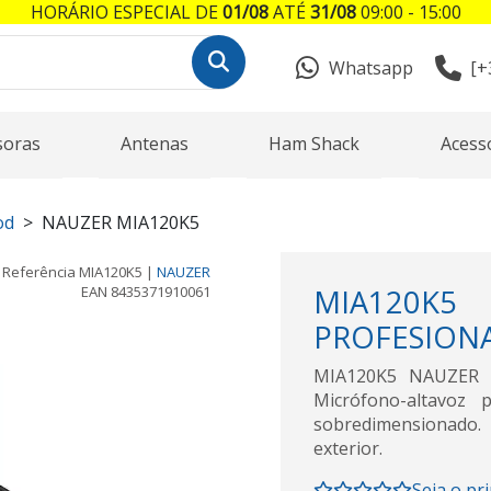
HORÁRIO ESPECIAL DE
01/08
ATÉ
31/08
09:00 - 15:00
Whatsapp
[+
soras
Antenas
Ham Shack
Acess
od
NAUZER MIA120K5
Referência
MIA120K5
|
NAUZER
EAN
8435371910061
MIA120K5
PROFESION
MIA120K5 NAUZER 
Micrófono-altavoz 
sobredimensionado
exterior.
Seja o pr