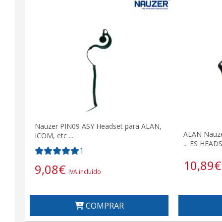
Nauzer PIN09 ASY Headset para ALAN,
ALAN Nauze
ICOM, etc ...
... ES HEA
1
10,89
€
9,08
€
IVA incluído
COMPRAR