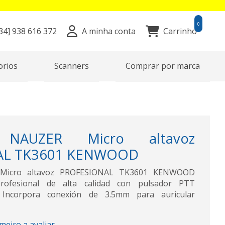
0
34]
938 616 372
A minha conta
Carrinho
orios
Scanners
Comprar por marca
 NAUZER Micro altavoz
AL TK3601 KENWOOD
Micro altavoz PROFESIONAL TK3601 KENWOOD
profesional de alta calidad con pulsador PTT
. Incorpora conexión de 3.5mm para auricular
imeiro a avaliar