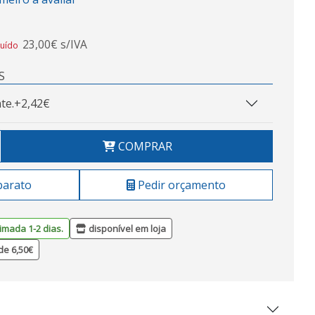
23,00€ s/IVA
luído
S
te.
+2,42€
COMPRAR
barato
Pedir orçamento
imada 1-2 dias.
disponível em loja
de 6,50€