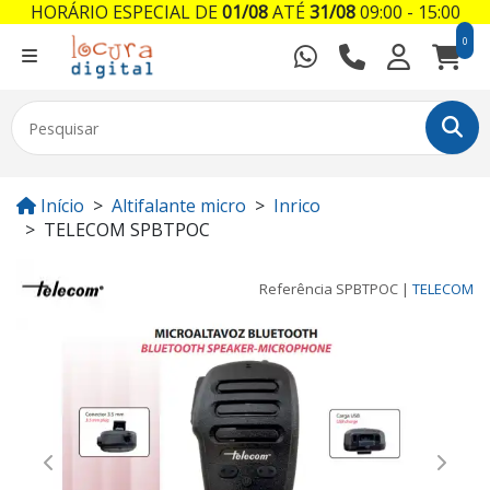
HORÁRIO ESPECIAL DE
01/08
ATÉ
31/08
09:00 - 15:00
0
Início
Altifalante micro
Inrico
TELECOM SPBTPOC
Referência
SPBTPOC
|
TELECOM
Previous
Next