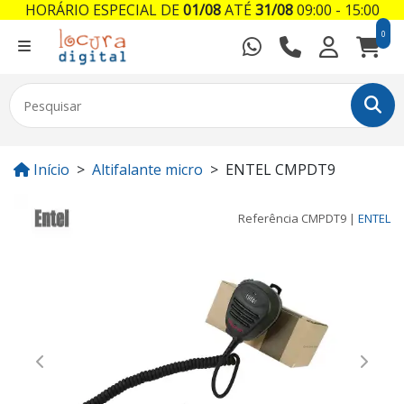
HORÁRIO ESPECIAL DE
01/08
ATÉ
31/08
09:00 - 15:00
0
Início
Altifalante micro
ENTEL CMPDT9
Referência
CMPDT9
|
ENTEL
Previous
Next