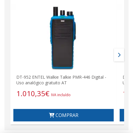
DT-952 ENTEL Walkie Talkie PMR-446 Digital -
DT-95
Uso analógico gratuito AT
Uso a
1.010,35
€
1.
IVA incluído
COMPRAR