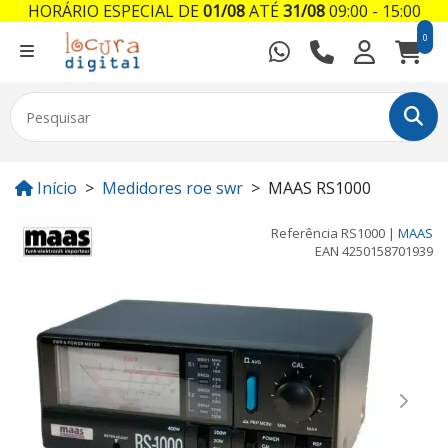
HORÁRIO ESPECIAL DE
01/08
ATÉ
31/08
09:00 - 15:00
0
Início
Medidores roe swr
MAAS RS1000
Referência
RS1000
|
MAAS
EAN
4250158701939
Previous
Next