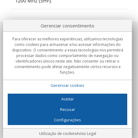
1200 Mhz (SHF).
Gerenciar consentimento
Sobre nosotros
Para oferecer as melhores experiências, utilizamos tecnologias
como cookies para armazenar e/ou acessar informações do
Compromissos
dispositivo. O consentimento a essas tecnologias nos permitirá
processar dados como comportamento de navegação ou
identificadores únicos neste site. Não consentir ou retirar o
Compras
consentimento pode afetar negativamente certos recursos e
funções.
Colectivos
Gerenciar cookies
Parceiros
Informação
Aceitar
Recusar
Configurações
C/Flassaders, 13, Nave 6, 08130 Santa Perpètua de Mogoda
(Barcelona) - Espanha
Locura Digital - Todos os direitos reservados
Aviso Legal
Utilização de cookies
Aviso Legal