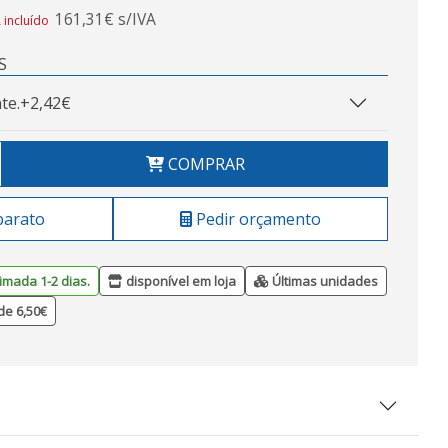
161,31€ s/IVA
 incluído
S
te.
+2,42€
COMPRAR
barato
Pedir orçamento
imada 1-2 dias.
disponível em loja
Últimas unidades
de 6,50€