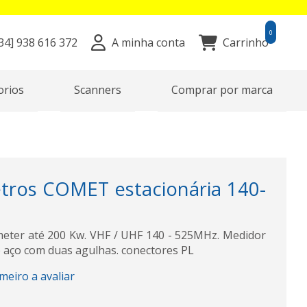
0
34]
938 616 372
A minha conta
Carrinho
orios
Scanners
Comprar por marca
ros COMET estacionária 140-
eter até 200 Kw. VHF / UHF 140 - 525MHz. Medidor
e aço com duas agulhas. conectores PL
imeiro a avaliar