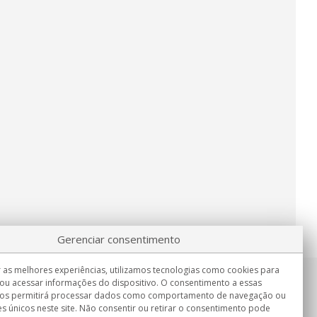
Gerenciar consentimento
 as melhores experiências, utilizamos tecnologias como cookies para
ou acessar informações do dispositivo. O consentimento a essas
Informação
nos permitirá processar dados como comportamento de navegação ou
Seg.-Sex. 9:00h - 15:00h.
es únicos neste site. Não consentir ou retirar o consentimento pode
Entrega em