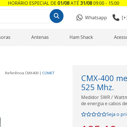
HORÁRIO ESPECIAL DE
01/08
ATÉ
31/08
09:00 - 15:00
Whatsapp
[+
soras
Antenas
Ham Shack
Acess
Referência
CMX400
|
COMET
CMX-400 met
525 Mhz.
Medidor SWR / Wattm
de energia e cabos d
Seja o pr