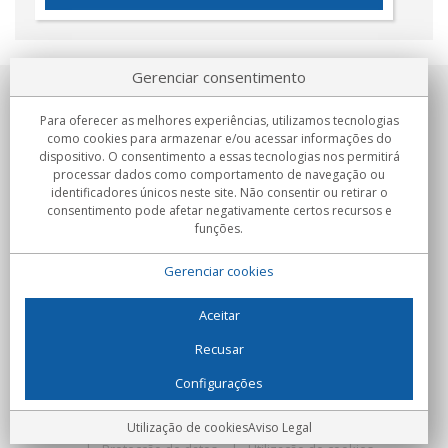
Gerenciar consentimento
Sobre nosotros
Para oferecer as melhores experiências, utilizamos tecnologias
como cookies para armazenar e/ou acessar informações do
Compromissos
dispositivo. O consentimento a essas tecnologias nos permitirá
processar dados como comportamento de navegação ou
identificadores únicos neste site. Não consentir ou retirar o
Compras
consentimento pode afetar negativamente certos recursos e
funções.
Colectivos
Gerenciar cookies
Parceiros
Informação
Aceitar
Recusar
Configurações
C/Flassaders, 13, Nave 6, 08130 Santa Perpètua de Mogoda
(Barcelona) - Espanha
Locura Digital - Todos os direitos reservados
Aviso Legal
Utilização de cookies
Aviso Legal