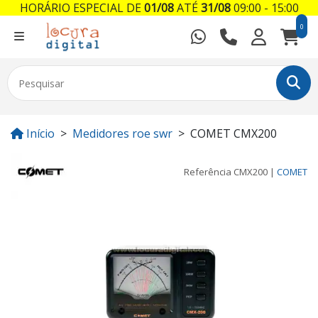
HORÁRIO ESPECIAL DE
01/08
ATÉ
31/08
09:00 - 15:00
0
Início
Medidores roe swr
COMET CMX200
Referência
CMX200
|
COMET