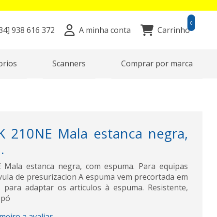
0
34]
938 616 372
A minha conta
Carrinho
orios
Scanners
Comprar por marca
 210NE Mala estanca negra,
.
Mala estanca negra, com espuma. Para equipas
lvula de presurizacion A espuma vem precortada em
para adaptar os articulos à espuma. Resistente,
 pó
imeiro a avaliar