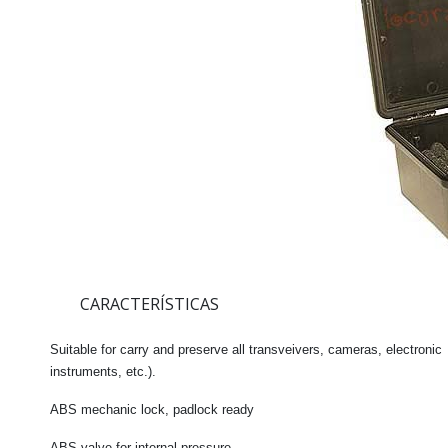
CARACTERÍSTICAS
Suitable for
carry and preserve all transveivers, cameras, electronic
instruments, etc.).
ABS mechanic lock
, padlock ready
ABS valve
for internal pressure