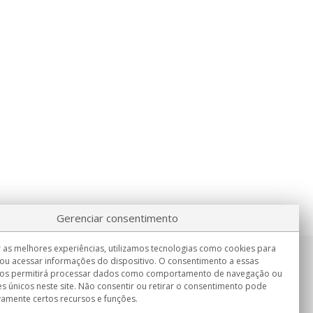
Gerenciar consentimento
 as melhores experiências, utilizamos tecnologias como cookies para
ou acessar informações do dispositivo. O consentimento a essas
Informação
nos permitirá processar dados como comportamento de navegação ou
Seg.-Sex. 9:00h - 15:00h.
es únicos neste site. Não consentir ou retirar o consentimento pode
Entrega em
vamente certos recursos e funções.