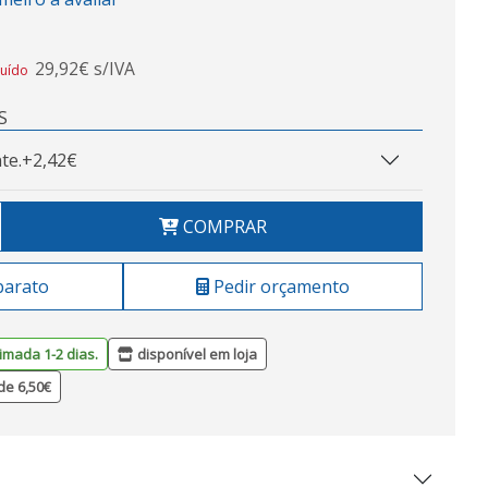
29,92€ s/IVA
luído
S
te.
+2,42€
COMPRAR
barato
Pedir orçamento
imada 1-2 dias.
disponível em loja
de 6,50€