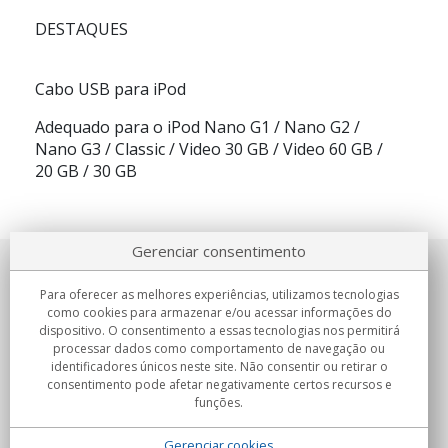
DESTAQUES
Cabo USB para iPod
Adequado para o iPod Nano G1 / Nano G2 /
Nano G3 / Classic / Video 30 GB / Video 60 GB /
20 GB / 30 GB
Gerenciar consentimento
Sobre nosotros
Para oferecer as melhores experiências, utilizamos tecnologias
como cookies para armazenar e/ou acessar informações do
Compromissos
dispositivo. O consentimento a essas tecnologias nos permitirá
processar dados como comportamento de navegação ou
identificadores únicos neste site. Não consentir ou retirar o
Compras
consentimento pode afetar negativamente certos recursos e
funções.
Colectivos
Gerenciar cookies