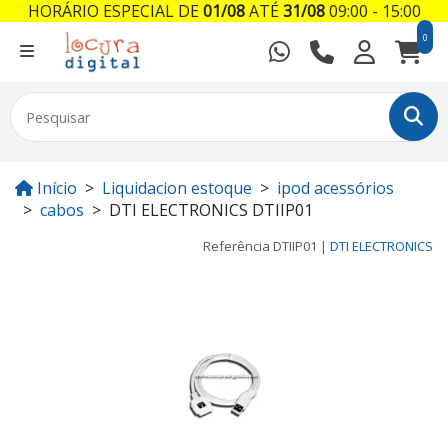
HORÁRIO ESPECIAL DE
01/08
ATÉ
31/08
09:00 - 15:00
0
Início
Liquidacion estoque
ipod acessórios
cabos
DTI ELECTRONICS DTIIP01
Referência
DTIIP01
|
DTI ELECTRONICS