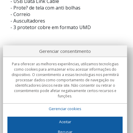
- USB Data Link Cable
- Prote? de tela com anti bolhas
- Correio
- Auscultadores
- 3 protetor cobre em formato UMD
Gerenciar consentimento
Sobre nosotros
Para oferecer as melhores experiências, utilizamos tecnologias
como cookies para armazenar e/ou acessar informações do
Compromissos
dispositivo. O consentimento a essas tecnologias nos permitirá
processar dados como comportamento de navegação ou
identificadores únicos neste site. Não consentir ou retirar o
Compras
consentimento pode afetar negativamente certos recursos e
funções.
Colectivos
Gerenciar cookies
Parceiros
Informação
Aceitar
Recusar