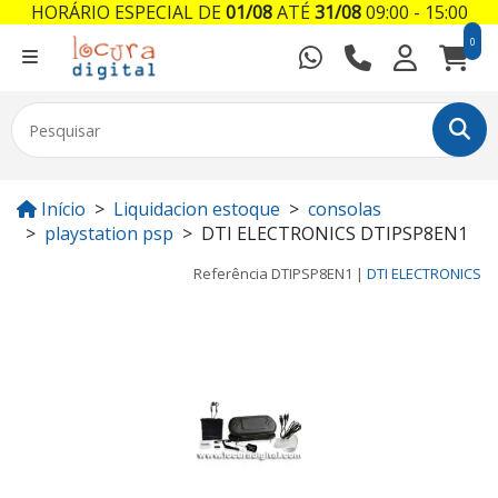
HORÁRIO ESPECIAL DE
01/08
ATÉ
31/08
09:00 - 15:00
0
Início
Liquidacion estoque
consolas
playstation psp
DTI ELECTRONICS DTIPSP8EN1
Referência
DTIPSP8EN1
|
DTI ELECTRONICS