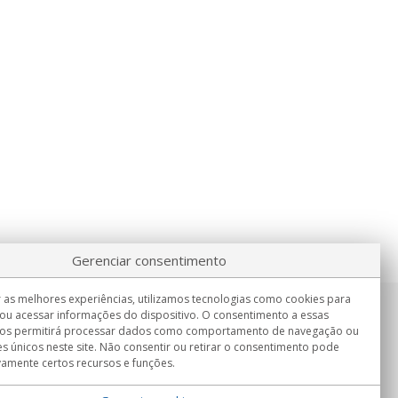
Gerenciar consentimento
 as melhores experiências, utilizamos tecnologias como cookies para
ou acessar informações do dispositivo. O consentimento a essas
Informação
nos permitirá processar dados como comportamento de navegação ou
Seg.-Sex. 9:00h - 15:00h.
es únicos neste site. Não consentir ou retirar o consentimento pode
Entrega em
vamente certos recursos e funções.