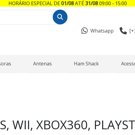
HORÁRIO ESPECIAL DE
01/08
ATÉ
31/08
09:00 - 15:00
Whatsapp
[+
soras
Antenas
Ham Shack
Acess
S, WII, XBOX360, PLAYS