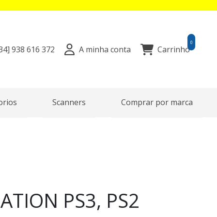
0
34]
938 616 372
A minha conta
Carrinho
orios
Scanners
Comprar por marca
TATION PS3, PS2