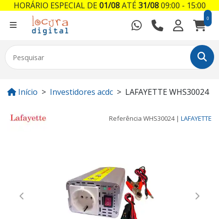
HORÁRIO ESPECIAL DE
01/08
ATÉ
31/08
09:00 - 15:00
0
Início
Investidores acdc
LAFAYETTE WHS30024
Referência
WHS30024
|
LAFAYETTE
Previous
Next