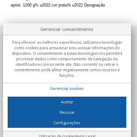
aprox. 1200 g% u2022 cor prata% u2022 Designação
Gerenciar consentimento
Sobre nosotros
Para oferecer as melhores experiências, utilizamos tecnologias
como cookies para armazenar e/ou acessar informações do
Compromissos
dispositivo. O consentimento a essas tecnologias nos permitirá
processar dados como comportamento de navegação ou
identificadores únicos neste site. Não consentir ou retirar o
Compras
consentimento pode afetar negativamente certos recursos e
funções.
Colectivos
Gerenciar cookies
Parceiros
Informação
Aceitar
Recusar
Configurações
C/Flassaders, 13, Nave 6, 08130 Santa Perpètua de Mogoda
(Barcelona) - Espanha
Locura Digital - Todos os direitos reservados
Aviso Legal
Utilização de cookies
Aviso Legal