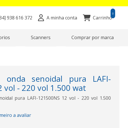
0
34]
938 616 372
A minha conta
Carrinho
orios
Scanners
Comprar por marca
e onda senoidal pura LAFI-
vol - 220 vol 1.500 wat
noidal pura LAFI-121500NS 12 vol - 220 vol 1.500
imeiro a avaliar