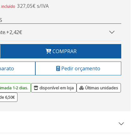
327,05€ s/IVA
 incluído
S
te.
+2,42€
COMPRAR
barato
Pedir orçamento
imada 1-2 dias.
disponível em loja
Últimas unidades
de 6,50€