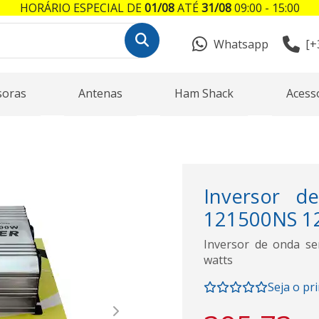
HORÁRIO ESPECIAL DE
01/08
ATÉ
31/08
09:00 - 15:00
Whatsapp
[+
soras
Antenas
Ham Shack
Acess
Inversor d
121500NS 12 
Inversor de onda se
watts
Seja o pr
Next