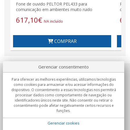
Fone de ouvido PELTOR PEL433 para
PELT
comunicação em ambientes muito ruido
com 
617,10
€
61
IVA incluído
COMPRAR
Gerenciar consentimento
Sobre nosotros
Para oferecer as melhores experiências, utilizamos tecnologias
como cookies para armazenar e/ou acessar informações do
Compromissos
dispositivo. O consentimento a essas tecnologias nos permitirá
processar dados como comportamento de navegação ou
identificadores únicos neste site. Não consentir ou retirar o
Compras
consentimento pode afetar negativamente certos recursos e
funções.
Colectivos
Gerenciar cookies
Parceiros