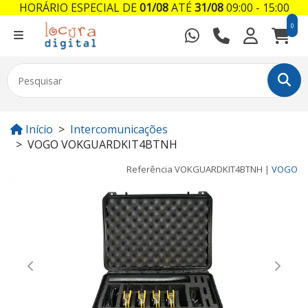
HORÁRIO ESPECIAL DE
01/08
ATÉ
31/08
09:00 - 15:00
0
Início
Intercomunicações
VOGO VOKGUARDKIT4BTNH
Referência
VOKGUARDKIT4BTNH
|
VOGO
Previous
Next