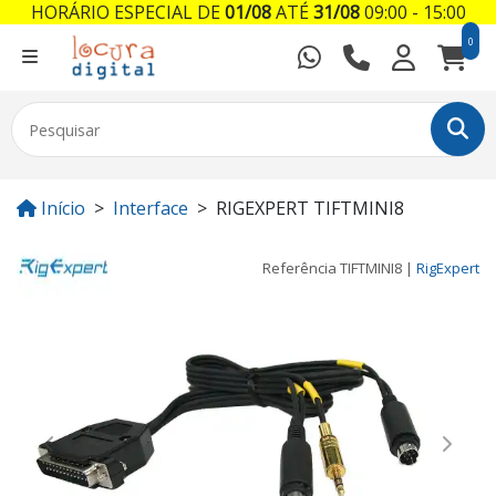
HORÁRIO ESPECIAL DE
01/08
ATÉ
31/08
09:00 - 15:00
0
Início
Interface
RIGEXPERT TIFTMINI8
Referência
TIFTMINI8
|
RigExpert
Previous
Next