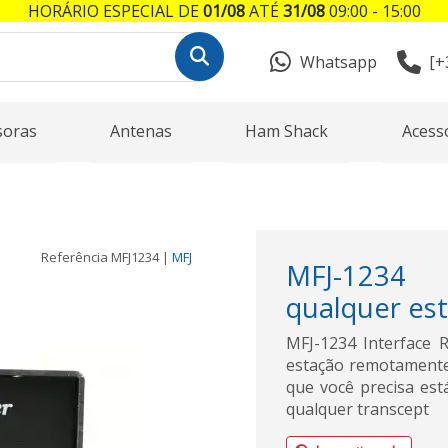
HORÁRIO ESPECIAL DE
01/08
ATÉ
31/08
09:00 - 15:00
Whatsapp
[+
soras
Antenas
Ham Shack
Acess
Referência
MFJ1234
|
MFJ
MFJ-1234 
qualquer es
MFJ-1234 Interface 
estação remotamente.
que você precisa est
qualquer transcept