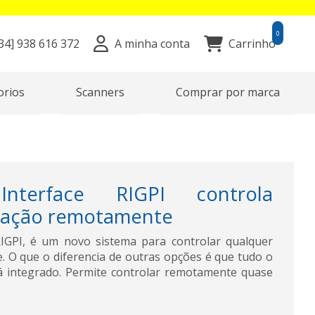
0
34]
938 616 372
A minha conta
Carrinho
orios
Scanners
Comprar por marca
Interface RIGPI controla
tação remotamente
RIGPI, é um novo sistema para controlar qualquer
 O que o diferencia de outras opções é que tudo o
á integrado. Permite controlar remotamente quase