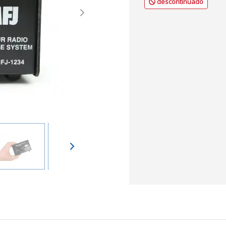
descontinuado
Next