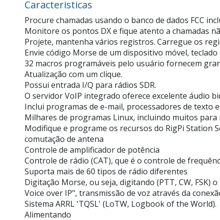
Caracteristicas
Procure chamadas usando o banco de dados FCC incl
Monitore os pontos DX e fique atento a chamadas nã
Projete, mantenha vários registros. Carregue os reg
Envie código Morse de um dispositivo móvel, teclado
32 macros programáveis pelo usuário fornecem grande
Atualização com um clique.
Possui entrada I/Q para rádios SDR.
O servidor VoIP integrado oferece excelente áudio bid
Inclui programas de e-mail, processadores de texto e 
Milhares de programas Linux, incluindo muitos para
Modifique e programe os recursos do RigPi Station S
comutação de antena
Controle de amplificador de potência
Controle de rádio (CAT), que é o controle de frequência
Suporta mais de 60 tipos de rádio diferentes
Digitação Morse, ou seja, digitando (PTT, CW, FSK) o 
Voice over IP", transmissão de voz através da conexã
Sistema ARRL 'TQSL' (LoTW, Logbook of the World).
Alimentando